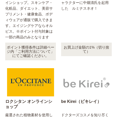
インショップ。スキンケア・
ャラクターに中畑清氏を起用
化粧品、ダイエット、美容サ
した ルミナスネオ！
プリメント・健康食品、ボデ
ィウェアが通販で購入できま
す。エイジングケアならオル
ビス。※ポイント付与対象は
一部の商品のみとなります
ポイント獲得条件は詳細ペー
お買上げ金額の1%（切り捨
ジ内「ご利用方法について」
て）
にてご確認ください。
ロクシタン オンラインシ
be Kirei（ビキレイ）
ョップ
厳選された植物素材を使用し
ドクターズコスメを知り尽く