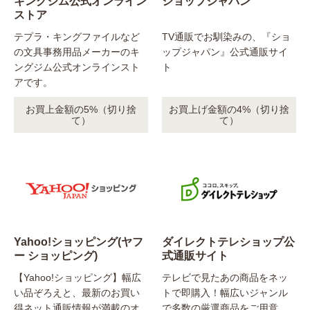
キングジム公式オンライン
ショップジャパン
ストア
テプラ・キングファイルなど
TV通販でお馴染みの、『ショ
の文具事務用品メーカーのキ
ップジャパン』公式通販サイ
ングジム公式オンラインスト
ト
アです。
お買上金額の5%（切り捨
お買上げ金額の4%（切り捨
て）
て）
Yahoo!ショッピング(ヤフ
ダイレクトテレショップ公
ー ショッピング)
式通販サイト
【Yahoo!ショッピング】幅広
テレビで見たあの商品をネッ
い品ぞろえと、最新のお買い
トで即購入！幅広いジャンル
得ネット通販情報が満載のオ
で多数の厳選商品をご用意。