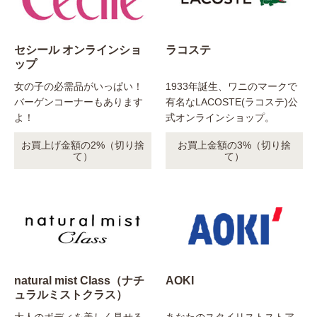
セシール オンラインショ
ラコステ
ップ
女の子の必需品がいっぱい！
1933年誕生、ワニのマークで
バーゲンコーナーもあります
有名なLACOSTE(ラコステ)公
よ！
式オンラインショップ。
お買上げ金額の2%（切り捨
お買上金額の3%（切り捨
て）
て）
natural mist Class（ナチ
AOKI
ュラルミストクラス）