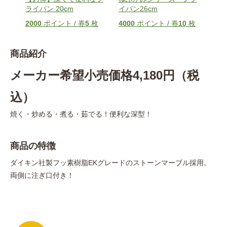
ライパン 20cm
イパン26cm
6
枚
160
2000
ポイント / 券
5
枚
4000
ポイント / 券
10
枚
商品紹介
メーカー希望小売価格4,180円（税
込）
焼く・炒める・煮る・茹でる！便利な深型！
商品の特徴
ダイキン社製フッ素樹脂EKグレードのストーンマーブル採用。
両側に注ぎ口付き！