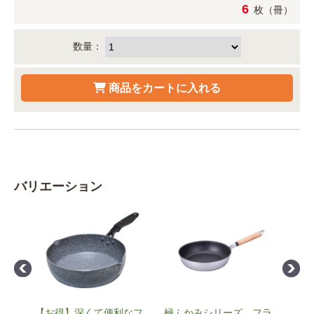
6
枚（冊）
数量：
バリエーション
【お得】深くて便利なフ
極ふかみシリーズ フラ
レミ