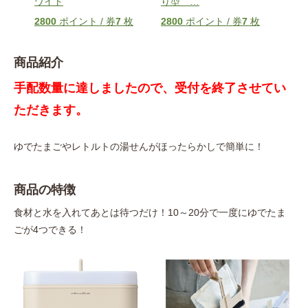
ワイト
り型
…
240
2800
ポイント / 券
7
枚
2800
ポイント / 券
7
枚
商品紹介
手配数量に達しましたので、受付を終了させてい
ただきます。
ゆでたまごやレトルトの湯せんがほったらかしで簡単に！
商品の特徴
食材と水を入れてあとは待つだけ！10～20分で一度にゆでたま
ごが4つできる！