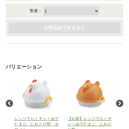
数量：
バリエーション
ご
レンジでらくチン！ゆで
【お得】レンジでらくチ
レン
たまご にわとり型 ホ
ン！ゆでたまご にわと
たま
枚