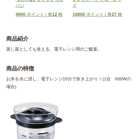
パン
ド
ック
枚
4800
ポイント / 券
12
枚
10800
ポイント / 券
27
枚
108
商品紹介
蒸し器としても使える、電子レンジ用のご飯釜。
商品の特徴
お米を水に浸し、電子レンジ10分で炊き上がり！(1合 600Wの
場合)