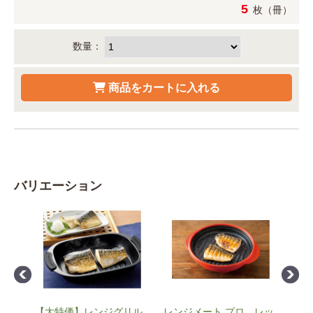
5
枚（冊）
数量：
バリエーション
グリ
【大特価】レンジグリル
レンジメート プロ レッ
レン