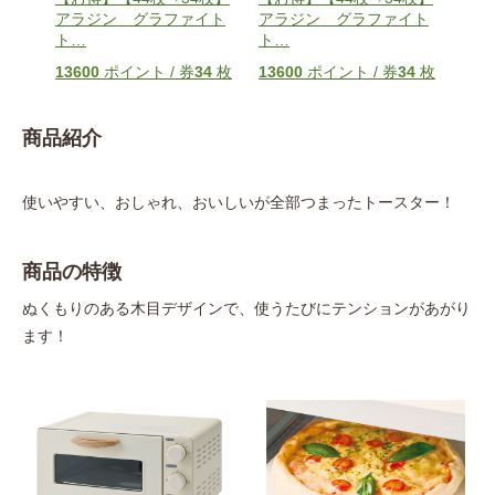
 グ
アラジン グラファイト
アラジン グラファイト
ント
ト
…
ト
…
800
3
枚
13600
ポイント / 券
34
枚
13600
ポイント / 券
34
枚
商品紹介
使いやすい、おしゃれ、おいしいが全部つまったトースター！
商品の特徴
ぬくもりのある木目デザインで、使うたびにテンションがあがり
ます！