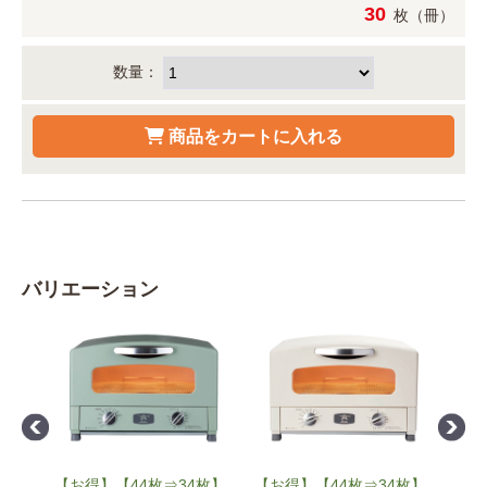
30
枚（冊）
数量：
バリエーション
イト
【お得】【44枚⇒34枚】
【お得】【44枚⇒34枚】
To