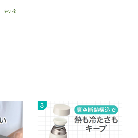
/ 券
9
枚