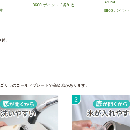
320ml
3600
ポイント / 券
9
枚
枚
3600
ポイント 
水筒。
ゴリラのゴールドプレートで高級感があります。