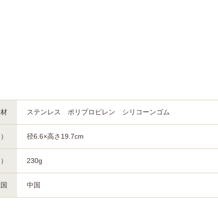
素材
ステンレス ポリプロピレン シリコーンゴム
約）
径6.6×高さ19.7cm
約）
230g
産国
中国