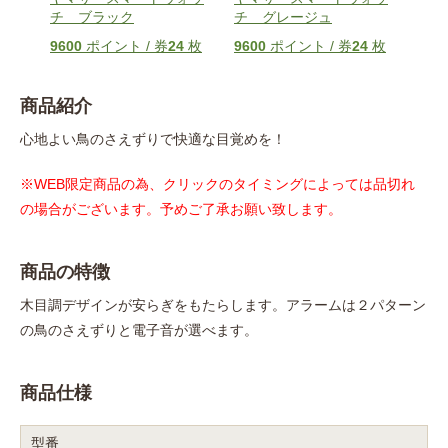
チ ブラック
チ グレージュ
温湿
枚
9600
ポイント / 券
24
枚
9600
ポイント / 券
24
枚
400
商品紹介
心地よい鳥のさえずりで快適な目覚めを！
※WEB限定商品の為、クリックのタイミングによっては品切れ
の場合がございます。予めご了承お願い致します。
商品の特徴
木目調デザインが安らぎをもたらします。アラームは２パターン
の鳥のさえずりと電子音が選べます。
商品仕様
型番