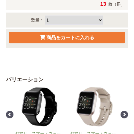
13
枚（冊）
数量：
バリエーション
タル
ヤマサ スマートウォッ
ヤマサ スマートウォッ
タニ