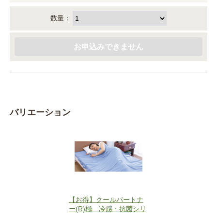
数量：
バリエーション
【お得】クールパートナ
ー(R)極 冷感・抗菌シリ