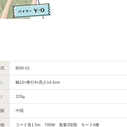
型式
BDR-01
約）
幅10×奥行4×高さ14.5cm
約）
225g
産国
中国
の他
コード長1.5m 700W 風量2段階 モード4種