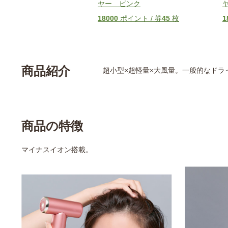
ヤー ピンク
18000
ポイント / 券
45
枚
1
商品紹介
超小型×超軽量×大風量。一般的なドラ
商品の特徴
マイナスイオン搭載。