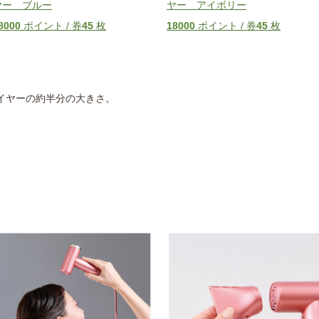
ヤー ブルー
ヤー アイボリー
8000
ポイント / 券
45
枚
18000
ポイント / 券
45
枚
イヤーの約半分の大きさ。