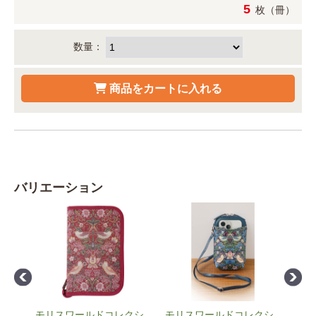
5
枚（冊）
数量：
バリエーション
クシ
モリスワールドコレクシ
モリスワールドコレクシ
モリ