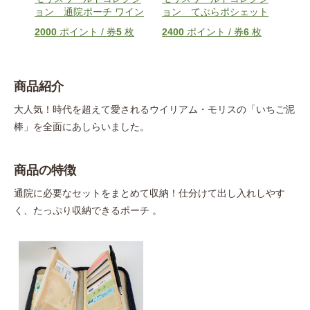
カー
ョン 通院ポーチ ワイン
ョン てぶらポシェット
ョン
2000
ポイント / 券
5
枚
2400
ポイント / 券
6
枚
240
枚
商品紹介
大人気！時代を超えて愛されるウイリアム・モリスの「いちご泥
棒」を全面にあしらいました。
商品の特徴
通院に必要なセットをまとめて収納！仕分けて出し入れしやす
く、たっぷり収納できるポーチ 。