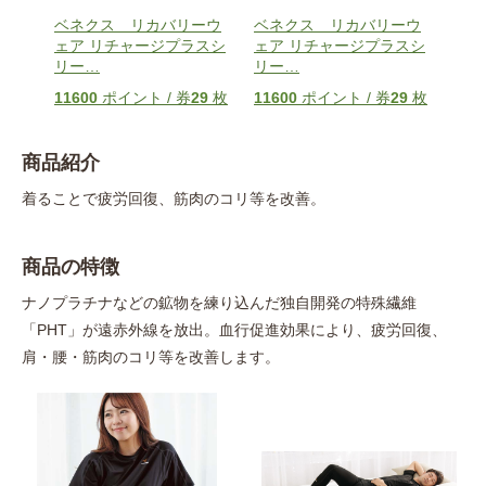
ーウ
ベネクス リカバリーウ
ベネクス リカバリーウ
ベネ
スシ
ェア リチャージプラスシ
ェア リチャージプラスシ
ェア
リー
…
リー
…
リー
8
枚
11600
ポイント / 券
29
枚
11600
ポイント / 券
29
枚
116
商品紹介
着ることで疲労回復、筋肉のコリ等を改善。
商品の特徴
ナノプラチナなどの鉱物を練り込んだ独自開発の特殊繊維
「PHT」が遠赤外線を放出。血行促進効果により、疲労回復、
肩・腰・筋肉のコリ等を改善します。