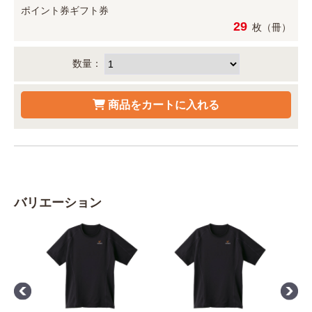
ポイント券
ギフト券
29
枚（冊）
数量：
バリエーション