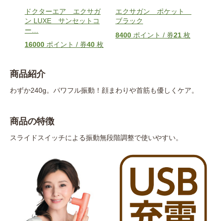
サガ
ドクターエア エクサガ
エクサガン ポケット
エ
ン LUXE サンセットコ
ブラック
グレ
ー
…
枚
8400
ポイント / 券
21
枚
840
16000
ポイント / 券
40
枚
商品紹介
わずか240g。パワフル振動！顔まわりや首筋も優しくケア。
商品の特徴
スライドスイッチによる振動無段階調整で使いやすい。