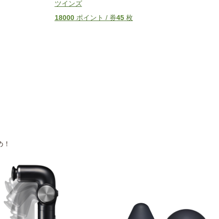
ツインズ
18000
ポイント / 券
45
枚
め！