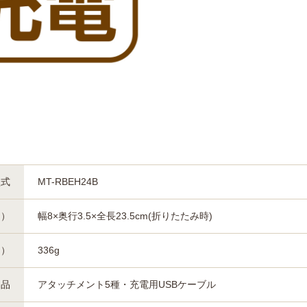
型式
MT-RBEH24B
約）
幅8×奥行3.5×全長23.5cm(折りたたみ時)
約）
336g
属品
アタッチメント5種・充電用USBケーブル