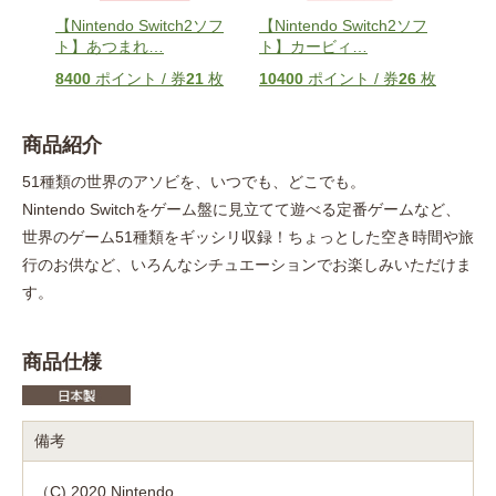
ソフ
【Nintendo Switch2ソフ
【Nintendo Switch2ソフ
【Ni
ト】あつまれ
…
ト】カービィ
…
ト】P
枚
8400
ポイント / 券
21
枚
10400
ポイント / 券
26
枚
960
商品紹介
51種類の世界のアソビを、いつでも、どこでも。
Nintendo Switchをゲーム盤に見立てて遊べる定番ゲームなど、
世界のゲーム51種類をギッシリ収録！ちょっとした空き時間や旅
行のお供など、いろんなシチュエーションでお楽しみいただけま
す。
商品仕様
備考
（C) 2020 Nintendo