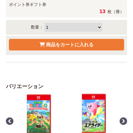
ポイント券
ギフト券
13
枚（冊）
数量：
バリエーション