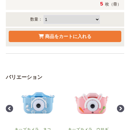
5
枚（冊）
数量：
バリエーション
アノ
キッズカメラ ネコ
キッズカメラ ウサギ
ガイ