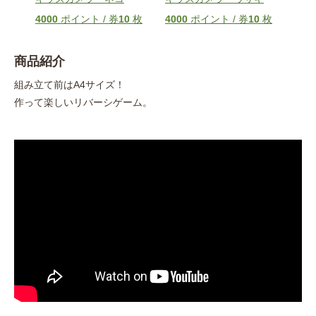
5
枚
4000
ポイント / 券
10
枚
4000
ポイント / 券
10
枚
100
商品紹介
組み立て前はA4サイズ！
作って楽しいリバーシゲーム。