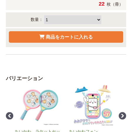
22
枚（冊）
数量：
バリエーション
スタ
ちいかわ ラケットセッ
ちいかわフォン
ちい