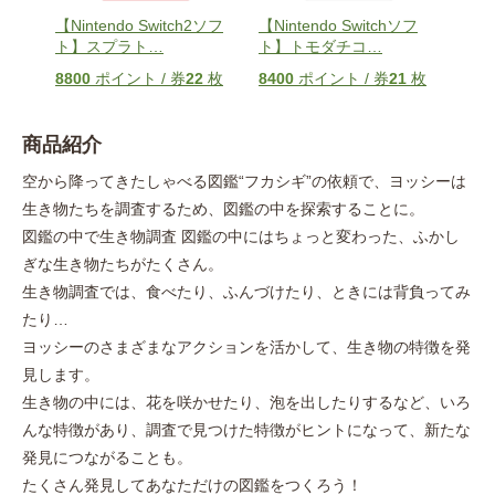
2ソフ
【Nintendo Switch2ソフ
【Nintendo Switchソフ
【Ni
ト】スプラト
…
ト】トモダチコ
…
ト】
6
枚
8800
ポイント / 券
22
枚
8400
ポイント / 券
21
枚
104
商品紹介
空から降ってきたしゃべる図鑑“フカシギ”の依頼で、ヨッシーは
生き物たちを調査するため、図鑑の中を探索することに。
図鑑の中で生き物調査 図鑑の中にはちょっと変わった、ふかし
ぎな生き物たちがたくさん。
生き物調査では、食べたり、ふんづけたり、ときには背負ってみ
たり…
ヨッシーのさまざまなアクションを活かして、生き物の特徴を発
見します。
生き物の中には、花を咲かせたり、泡を出したりするなど、いろ
んな特徴があり、調査で見つけた特徴がヒントになって、新たな
発見につながることも。
たくさん発見してあなただけの図鑑をつくろう！