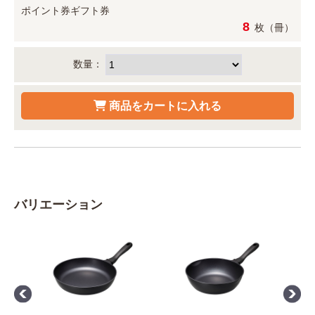
ポイント券
ギフト券
8
枚（冊）
数量：
バリエーション