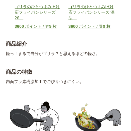
H対
ゴリラのひとつまみIH対
ゴリラのひとつまみIH対
ゴリ
 玉
応フライパンシリーズ
応フライパンシリーズ 深
応フ
26
…
型
…
28
…
枚
3600
ポイント / 券
9
枚
3600
ポイント / 券
9
枚
400
商品紹介
軽っ！まるで自分がゴリラ？と思えるほどの軽さ。
商品の特徴
内面フッ素樹脂加工でごびりつきにくい。