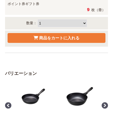
ポイント券
ギフト券
9
枚（冊）
数量：
バリエーション