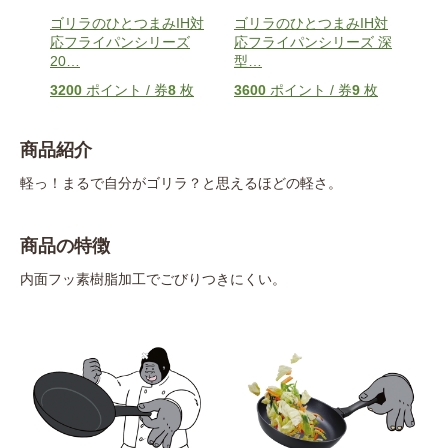
H対
ゴリラのひとつまみIH対
ゴリラのひとつまみIH対
ゴリ
 玉
応フライパンシリーズ
応フライパンシリーズ 深
応フ
20
…
型
…
28
…
枚
3200
ポイント / 券
8
枚
3600
ポイント / 券
9
枚
400
商品紹介
軽っ！まるで自分がゴリラ？と思えるほどの軽さ。
商品の特徴
内面フッ素樹脂加工でごびりつきにくい。