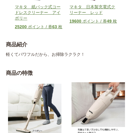
イク
マキタ 紙パック式コー
マキタ 日本製充電式ク
マキ
ドレスクリーナー アイ
リーナー レッド
ドレ
ボリー
ド
5
枚
19600
ポイント / 券
49
枚
25200
ポイント / 券
63
枚
252
商品紹介
軽くてパワフルだから、お掃除ラクラク！
商品の特徴