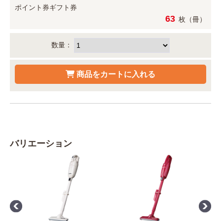
ポイント券
ギフト券
63
枚（冊）
数量：
バリエーション