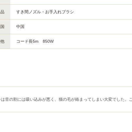
属品
すき間ノズル・お手入れブラシ
産国
中国
の他
コード長5m 850W
ーは音の割には吸い込みが悪く、猫の毛が絡まってしまい大変でした。