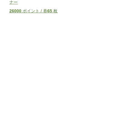
ナー
26000
ポイント / 券
65
枚