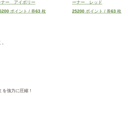
ーナー アイボリー
ーナー レッド
5200
ポイント / 券
63
枚
25200
ポイント / 券
63
枚
く。
ミを強力に圧縮！