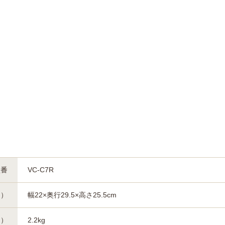
型番
VC-C7R
約）
幅22×奥行29.5×高さ25.5cm
約）
2.2kg