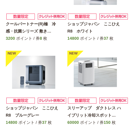
クールパートナー(R)極 冷
ショップジャパン ここひえ
感・抗菌シリーズ 敷き
…
R8 ホワイト
3200
ポイント / 券
8
枚
14800
ポイント / 券
37
枚
ショップジャパン ここひえ
スリーアップ ダクトレス ハ
R8 ブルーグレー
イブリット冷却スポット
…
14800
ポイント / 券
37
枚
60000
ポイント / 券
150
枚