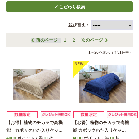
並び替え：
前のページ
1
2
次のページ
1～20を表示（全31件中）
【お得】植物のチカラで高機
【お得】植物のチカラで高機
能 カポックわた入りケッ
…
能 カポックわた入りケッ
…
4000
ポイント / 券
10
枚
4000
ポイント / 券
10
枚