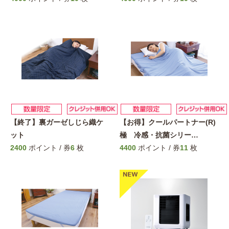
【終了】裏ガーゼしじら織ケ
【お得】クールパートナー(R)
ット
極 冷感・抗菌シリー
…
2400
ポイント / 券
6
枚
4400
ポイント / 券
11
枚